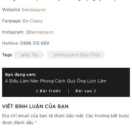
Website:
beclassy.vn
Fanpage:
Be Classy
Instagram:
@beclassy.vn
Hotline: 0898 515 689
Tags:
giày Tây
phong cách Quý Ông
Bạn đang xem:
4 Điều Làm Nên Phong Cách Quý Ông Lịch Lãm
Bài trước
Bài sau
VIẾT BÌNH LUẬN CỦA BẠN
Địa chỉ email của bạn sẽ được bảo mật. Các trường bắt buộc
được đánh dấu
*