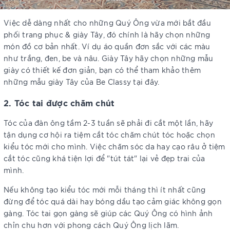
Việc dễ dàng nhất cho những Quý Ông vừa mới bắt đầu
phối trang phục & giày Tây, đó chính là hãy chọn những
món đồ cơ bản nhất. Ví dụ áo quần đơn sắc với các màu
như trắng, đen, be và nâu. Giày Tây hãy chọn những mẫu
giày có thiết kế đơn giản, bạn có thể tham khảo thêm
những mẫu giày Tây của Be Classy tại đây.
2. Tóc tai được chăm chút
Tóc của đàn ông tầm 2-3 tuần sẽ phải đi cắt một lần, hãy
tận dụng cơ hội ra tiệm cắt tóc chăm chút tóc hoặc chọn
kiểu tóc mới cho mình. Việc chăm sóc da hay cạo râu ở tiệm
cắt tóc cũng khá tiện lợi để "tút tát" lại vẻ đẹp trai của
mình.
Nếu không tạo kiểu tóc mới mỗi tháng thì ít nhất cũng
đừng để tóc quá dài hay bóng dầu tạo cảm giác không gọn
gàng. Tóc tai gọn gàng sẽ giúp các Quý Ông có hình ảnh
chỉn chu hơn với phong cách Quý Ông lịch lãm.