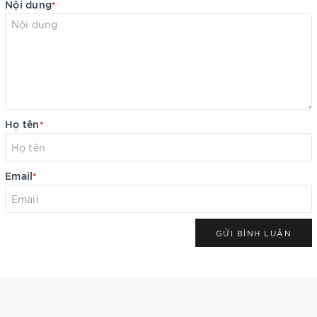
Nội dung
*
Họ tên
*
Email
*
GỬI BÌNH LUẬN