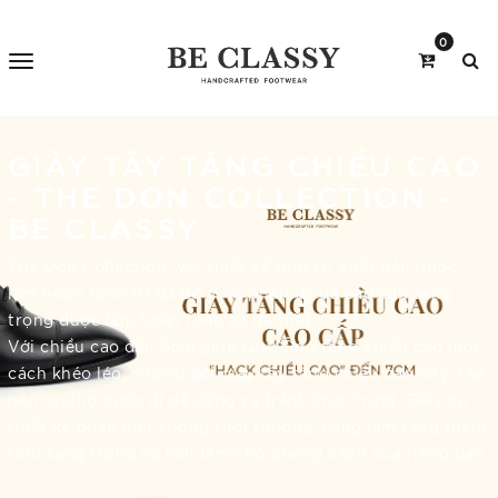
0
GIÀY TÂY TĂNG CHIỀU CAO
- THE DON COLLECTION -
BE CLASSY
The Don Collection với thiết kế tinh tế, chất liệu được
làm hoàn toàn từ da Bò Ý và phần đế da cao cấp sang
trọng được làm hoàn toàn từ da thật.
Với chiều cao đến 6cm giúp Quý Ông tăng chiều cao một
cách khéo léo, những đôi giày tây tăng chiều cao này tạo
nên những bước đi dễ dàng và tránh trơn trượt. Giày có
thiết kế phần mũi vuông thời thượng, càng làm tăng thêm
tính sang trọng và lịch lãm cho phong cách của riêng bạn.