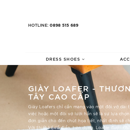
HOTLINE:
0898 515 689
DRESS SHOES
ACC
GIÀY LOAFER - THƯƠN
TÂY CAO CẤP
Giày Loafers chỉ cần mang vào một đôi vớ dài 
việc hoặc một đôi vớ lười hẳn sẽ là sự lựa ch
đơn giản cho đến chút họa tiết, nhất định sẽ c
Với thiết kế cổ điển, tiện dụng, Loafer được c