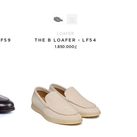
LOAFER
LF59
THE B LOAFER - LF54
1.850.000₫
Tùy chọn