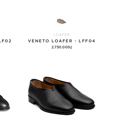
LOAFER
LF02
VENETO LOAFER - LFF04
2.750.000₫
Tùy chọn