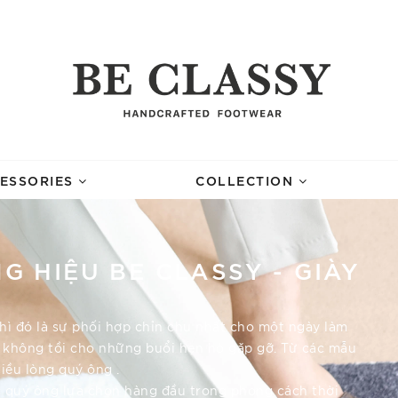
ESSORIES
COLLECTION
G HIỆU BE CLASSY - GIÀY
thì đó là sự phối hợp chỉn chu nhất cho một ngày làm
ọn không tồi cho những buổi hẹn hò gặp gỡ. Từ các mẫu
hiều lòng quý ông .
ác quý ông lựa chọn hàng đầu trong phong cách thời