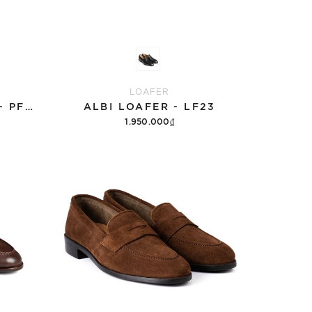
LOAFER
CLOUD WALK LOAFER - PF007
ALBI LOAFER - LF23
1.950.000₫
Tùy chọn