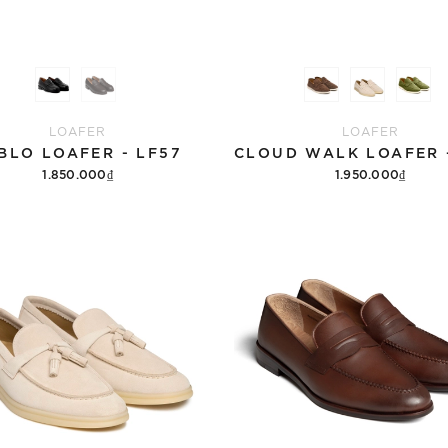
LOAFER
LOAFER
BLO LOAFER - LF57
1.850.000₫
1.950.000₫
Tùy chọn
Tùy chọn