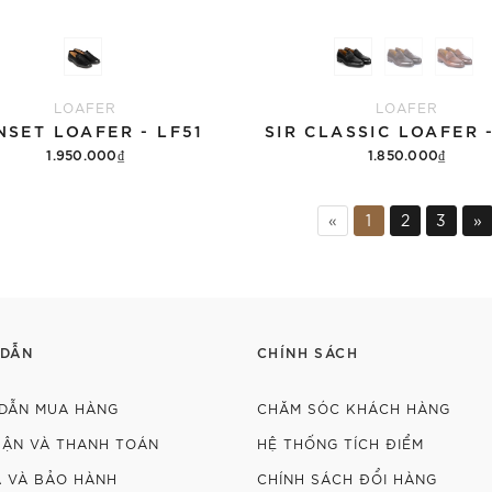
LOAFER
LOAFER
NSET LOAFER - LF51
SIR CLASSIC LOAFER -
1.950.000₫
1.850.000₫
Tùy chọn
Tùy chọn
«
1
2
3
»
 DẪN
CHÍNH SÁCH
DẪN MUA HÀNG
CHĂM SÓC KHÁCH HÀNG
HẬN VÀ THANH TOÁN
HỆ THỐNG TÍCH ĐIỂM
Ả VÀ BẢO HÀNH
CHÍNH SÁCH ĐỔI HÀNG