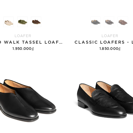
LOAFER
LOAFER
CLOUD WALK TASSEL LOAFER - PF009
CLASSIC LOAFERS - 
1.950.000₫
1.850.000₫
Tùy chọn
Tùy chọn