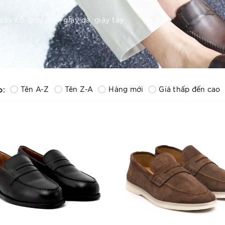
giày xỏ, giày mọi, giày da, giày tây
o:
Tên A-Z
Tên Z-A
Hàng mới
Giá thấp đến cao