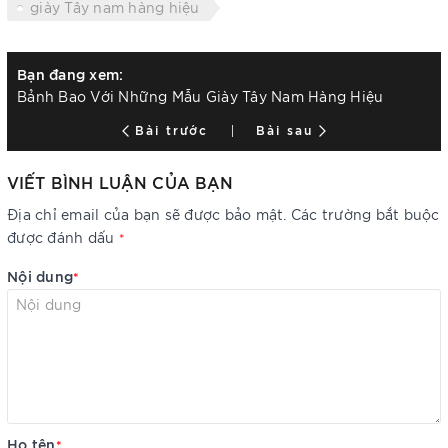
giày Tây nam hàng hiệu
Bạn đang xem:
Bảnh Bao Với Những Mẫu Giày Tây Nam Hàng Hiệu
Bài trước
Bài sau
VIẾT BÌNH LUẬN CỦA BẠN
Địa chỉ email của bạn sẽ được bảo mật. Các trường bắt buộc
được đánh dấu
*
Nội dung
*
Họ tên
*