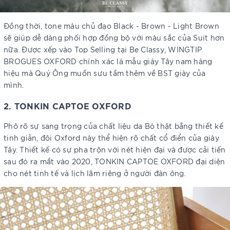
Đồng thời, tone màu chủ đạo Black - Brown - Light Brown
sẽ giúp dễ dàng phối hợp đồng bộ với màu sắc của Suit hơn
nữa. Được xếp vào Top Selling tại Be Classy, WINGTIP
BROGUES OXFORD chính xác là mẫu giày Tây nam hàng
hiệu mà Quý Ông muốn sưu tầm thêm về BST giày của
mình.
2. TONKIN CAPTOE OXFORD
Phô rõ sự sang trọng của chất liệu da Bò thật bằng thiết kế
tinh giản, đôi Oxford này thể hiện rõ chất cổ điển của giày
Tây. Thiết kế có sự pha trộn với nét hiện đại và được cải tiến
sau đó ra mắt vào 2020, TONKIN CAPTOE OXFORD đại diện
cho nét tinh tế và lịch lãm riêng ở người đàn ông.