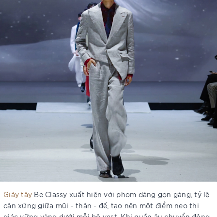
Giày tây
Be Classy xuất hiện với phom dáng gọn gàng, tỷ lệ
cân xứng giữa mũi - thân - đế, tạo nên một điểm neo thị
giác vững vàng dưới mỗi bộ vest. Khi quần âu chuyển động