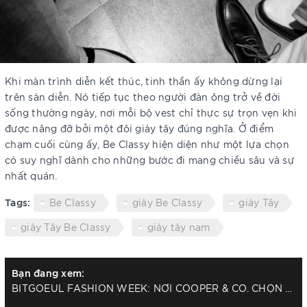
Khi màn trình diễn kết thúc, tinh thần ấy không dừng lại
trên sàn diễn. Nó tiếp tục theo người đàn ông trở về đời
sống thường ngày, nơi mỗi bộ vest chỉ thực sự trọn vẹn khi
được nâng đỡ bởi một đôi giày tây đúng nghĩa. Ở điểm
chạm cuối cùng ấy, Be Classy hiện diện như một lựa chọn
có suy nghĩ dành cho những bước đi mang chiều sâu và sự
nhất quán.
Tags:
Be Classy
giày Be Classy
giày Tây
giày Tây Be Classy
giày tây nam
Bạn đang xem:
BITGOEUL FASHION WEEK: NƠI COOPER & CO. CHỌN GIÀY TÂY BE CLASSY LÀM “CÚ CHỐT”