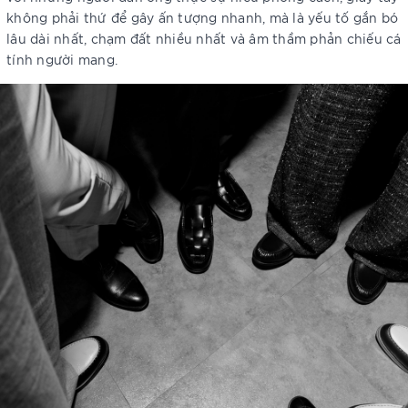
không phải thứ để gây ấn tượng nhanh, mà là yếu tố gắn bó
lâu dài nhất, chạm đất nhiều nhất và âm thầm phản chiếu cá
tính người mang.