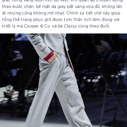
theo bước chân, bề mặt da giày bắt sáng vừa đủ, không lấn
át nhưng cũng không mờ nhạt. Chính sự tiết chế này giúp
tổng thể trang phục giữ được tinh thần lịch lãm, đúng với
triết lý mà Cooper & Co. và be Classy cùng theo đuổi.