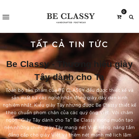
0
TẤT CẢ TIN TỨC
Be Classy - Thương hiệu giày
Tây dành cho Ta
Toàn bộ sản phẩm của BE CLASSY đều được thiết kế và
sản xuất từ các nghệ nhân đóng giày dày dạn kinh
nghiệm nhất. Kiểu giày Tây nhưng được Be Classy thiết kế
theo chuẩn phom chân của các quý ông Việt. Với châm
ngôn “Giày Tây dành cho Ta” Be Classy mong muốn tạo
nên những chiếc giày Tây mang nét Việt riêng, nâng tầm
đẳng cấp cho giày Việt và thêm nét mạnh mẽ lịch lãm