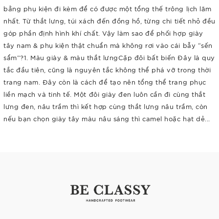
bằng phụ kiện đi kèm để có được một tổng thế trông lịch lãm
nhất. Từ thắt lưng, túi xách đến đồng hồ, từng chi tiết nhỏ đều
góp phần định hình khí chất. Vậy làm sao để phối hợp giày
tây nam & phụ kiện thật chuẩn mà không rơi vào cái bẫy “sến
sẩm”?1. Màu giày & màu thắt lưngCặp đôi bất biến Đây là quy
tắc đầu tiên, cũng là nguyên tắc không thể phá vỡ trong thời
trang nam. Đây còn là cách để tạo nên tổng thể trang phục
liền mạch và tinh tế. Một đôi giày đen luôn cần đi cùng thắt
lưng đen, nâu trầm thì kết hợp cùng thắt lưng nâu trầm, còn
nếu bạn chọn giày tây màu nâu sáng thì camel hoặc hạt dẻ...