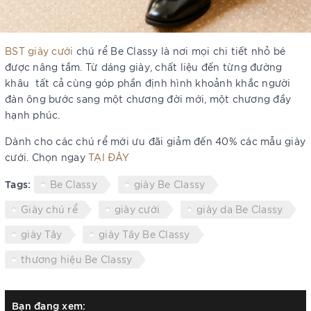
BST giày cưới
chú rể Be Classy là nơi mọi chi tiết nhỏ bé
được nâng tầm. Từ dáng giày, chất liệu đến từng đường
khâu tất cả cùng góp phần định hình khoảnh khắc người
đàn ông bước sang một chương đời mới, một chương đầy
hạnh phúc.
Dành cho các chú rể mới ưu đãi giảm đến 40% các mẫu giày
cưới. Chọn ngay
TẠI ĐÂY
Tags:
Be Classy
giày Be Classy
Giày chú rể
giày cưới
giày da Be Classy
giày Tây
giày Tây Be Classy
thương hiệu Be Classy
Bạn đang xem: