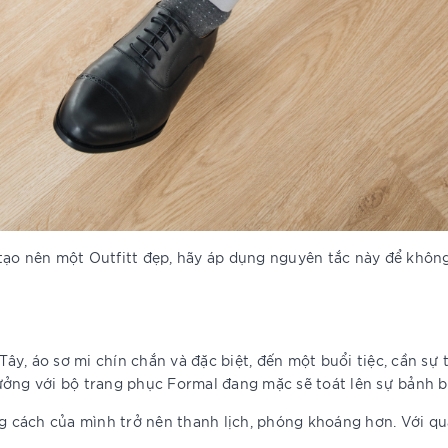
n tạo nên một Outfitt đẹp, hãy áp dụng nguyên tắc này để khôn
y, áo sơ mi chín chắn và đặc biệt, đến một buổi tiệc, cần sự t
hưởng với bộ trang phục Formal đang mặc sẽ toát lên sự bản
ách của mình trở nên thanh lịch, phóng khoáng hơn. Với quần 