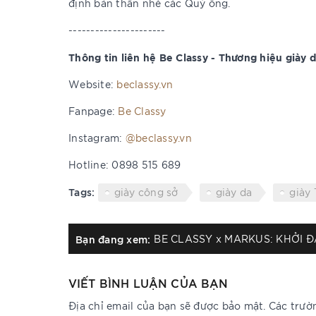
định bản thân nhé các Quý ông.
----------------------
Thông tin liên hệ Be Classy - Thương hiệu giày 
Website:
beclassy.vn
Fanpage:
Be Classy
Instagram:
@beclassy.vn
Hotline: 0898 515 689
Tags:
giày công sở
giày da
giày 
Bạn đang xem:
VIẾT BÌNH LUẬN CỦA BẠN
Địa chỉ email của bạn sẽ được bảo mật. Các trư