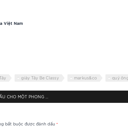
da Việt Nam
Tây
giày Tây Be Classy
markus&co
quý ôn
BE CLASSY x MARKUS: KHỞI ĐẦU CHO MỘT PHONG CÁCH ĐẸP
ờng bắt buộc được đánh dấu
*