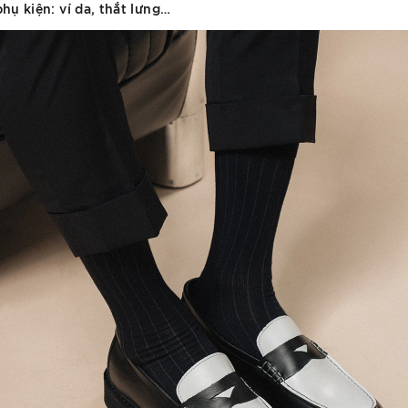
hụ kiện: ví da, thắt lưng…