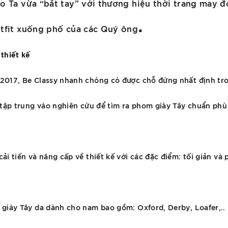
o Ta vừa “bắt tay” với thương hiệu thời trang may đ
.
utfit xuống phố của các Quý ông
 thiết kế
 2017, Be Classy nhanh chóng có được chỗ đứng nhất định tr
ã tập trung vào nghiên cứu để tìm ra phom giày Tây chuẩn ph
ải tiến và nâng cấp về thiết kế với các đặc điểm: tối giản v
 giày Tây da dành cho nam bao gồm: Oxford, Derby, Loafer,..