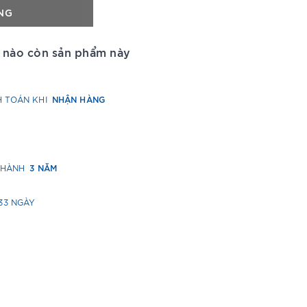
NG
 nào còn sản phẩm này
NHẬN HÀNG
H TOÁN KHI
3 NĂM
O HÀNH
33 NGÀY