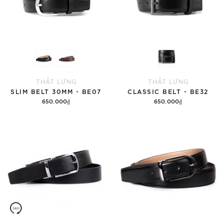
THẮT LƯNG
THẮT LƯNG
SLIM BELT 30MM - BE07
CLASSIC BELT - BE32
650.000₫
650.000₫
Tùy chọn
Thêm vào giỏ hàng