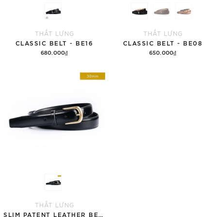
THẮT LƯNG
THẮT LƯNG
CLASSIC BELT - BE16
CLASSIC BELT - BE08
680.000₫
650.000₫
Thêm vào giỏ hàng
Tùy chọn
THẮT LƯNG
SLIM PATENT LEATHER BELT 30MM - BE02