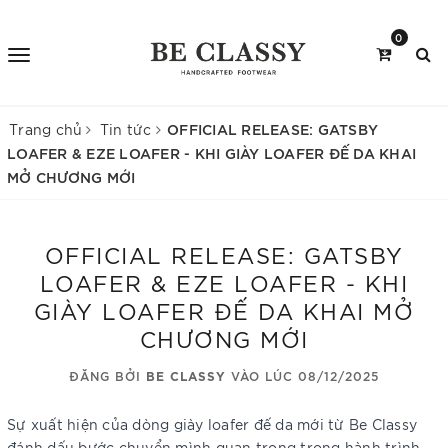
0
OFFICIAL RELEASE: GATSBY
Trang chủ
Tin tức
LOAFER & EZE LOAFER - KHI GIÀY LOAFER ĐẾ DA KHAI
MỞ CHƯƠNG MỚI
OFFICIAL RELEASE: GATSBY
LOAFER & EZE LOAFER - KHI
GIÀY LOAFER ĐẾ DA KHAI MỞ
CHƯƠNG MỚI
ĐĂNG BỞI
BE CLASSY
VÀO LÚC 08/12/2025
Sự xuất hiện của dòng giày loafer đế da mới từ Be Classy
đánh dấu bước chuyển mình quan trọng trong hành trình