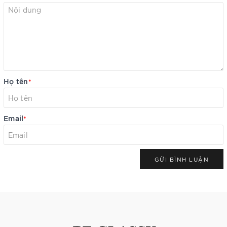
Họ tên
*
Email
*
GỬI BÌNH LUẬN