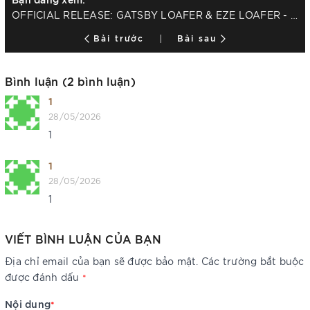
OFFICIAL RELEASE: GATSBY LOAFER & EZE LOAFER - KHI GIÀY LOAFER ĐẾ DA KHAI MỞ CHƯƠNG MỚI
Bài trước
Bài sau
Bình luận (2 bình luận)
1
28/05/2026
1
1
28/05/2026
1
VIẾT BÌNH LUẬN CỦA BẠN
Địa chỉ email của bạn sẽ được bảo mật. Các trường bắt buộc
được đánh dấu
*
Nội dung
*