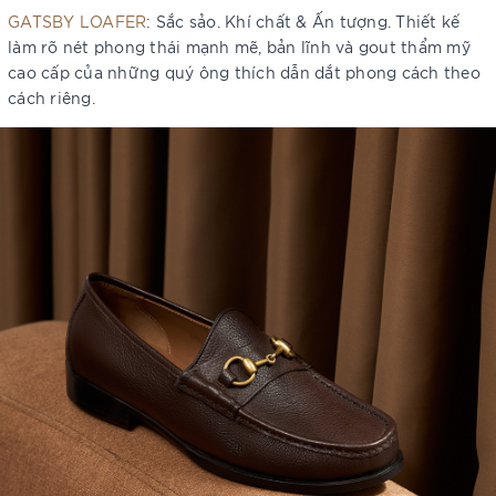
GATSBY LOAFER
: Sắc sảo. Khí chất & Ấn tượng. Thiết kế
làm rõ nét phong thái mạnh mẽ, bản lĩnh và gout thẩm mỹ
cao cấp của những quý ông thích dẫn dắt phong cách theo
cách riêng.