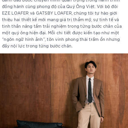
đồng hành cùng phong độ của Quý Ông Việt. Với bộ đôi
EZE LOAFER và GATSBY LOAFER, chúng tôi tự hào giới
thiệu hai thiết kế mới mang giá trị thẩm mỹ, sự tinh tế và
tinh thần nâng tầm trải nghiệm trong từng bước chân của
một quý ông hiện đại. Mỗi chi tiết được kiến tạo như một
“ngôn ngữ hình ảnh”, tôn vinh phong thái trầm ổn nhưng
đầy nội lực trong từng bước chân.