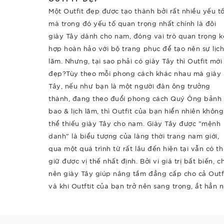
Một Outfit đẹp được tạo thành bởi rất nhiều yếu tố
mà trong đó yếu tố quan trọng nhất chính là đôi
giày Tây dành cho nam, đóng vai trò quan trọng k
hợp hoàn hảo với bộ trang phục để tạo nên sự lịc
lãm. Nhưng, tại sao phải có giày Tây thì Outfit mới
đẹp?Tùy theo mỗi phong cách khác nhau mà giày
Tây, nếu như bạn là một người đàn ông trưởng
thành, đang theo đuổi phong cách Quý Ông bảnh
bao & lịch lãm, thì Outfit của bạn hiển nhiên không
thể thiếu giày Tây cho nam. Giày Tây được "mệnh
danh" là biểu tượng của làng thời trang nam giới,
qua một quá trình từ rất lâu đến hiện tại vẫn có t
giữ được vị thế nhất định. Bởi vi giá trị bất biến, c
nên giày Tây giúp nâng tầm đẳng cấp cho cả Outf
và khi Outftit của bạn trở nên sang trọng, ắt hẳn nó