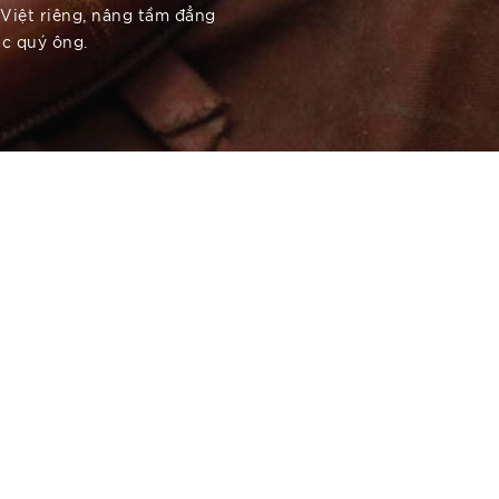
Việt riêng, nâng tầm đẳng
ác quý ông.