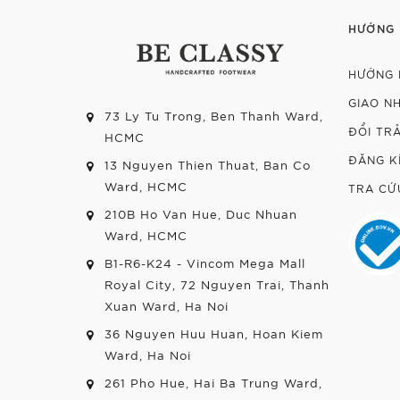
HƯỚNG
HƯỚNG 
GIAO N
73 Ly Tu Trong, Ben Thanh Ward,
ĐỔI TR
HCMC
ĐĂNG K
13 Nguyen Thien Thuat, Ban Co
Ward, HCMC
TRA CỨ
210B Ho Van Hue, Duc Nhuan
Ward, HCMC
B1-R6-K24 - Vincom Mega Mall
Royal City, 72 Nguyen Trai, Thanh
Xuan Ward, Ha Noi
36 Nguyen Huu Huan, Hoan Kiem
Ward, Ha Noi
261 Pho Hue, Hai Ba Trung Ward,