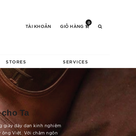
0
TÀI KHOẢN
GIỎ HÀNG
STORES
SERVICES
 cho Ta
g giày dày dạn kinh nghiệm
ý ông Việt. Với châm ngôn