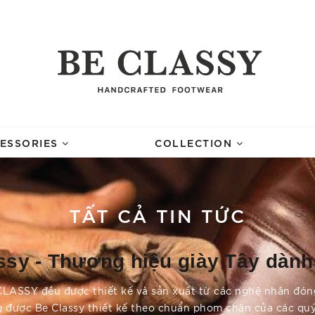
ESSORIES
COLLECTION
TẤT CẢ TIN TỨC
ssy - Thương hiệu giày Tây dành
LASSY đều được thiết kế và sản xuất từ các nghệ nhân đón
g được Be Classy thiết kế theo chuẩn phom chân của các qu