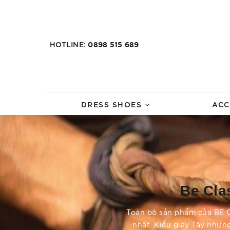
HOTLINE:
0898 515 689
DRESS SHOES
ACC
Be Cla
Toàn bộ sản phẩm của BE C
nhất. Kiểu giày Tây nhưn