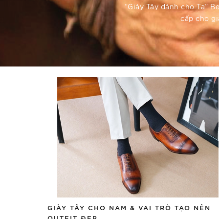
“Giày Tây dành cho Ta” B
cấp cho gi
GIÀY TÂY CHO NAM & VAI TRÒ TẠO NÊN
OUTFIT ĐẸP