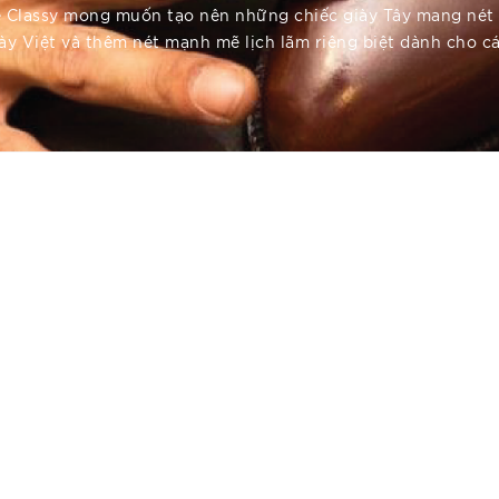
e Classy mong muốn tạo nên những chiếc giày Tây mang nét 
ày Việt và thêm nét mạnh mẽ lịch lãm riêng biệt dành cho c