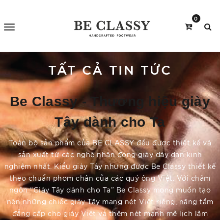
0
TẤT CẢ TIN TỨC
Be Classy - Thương hiệu giày
Tây dành cho Ta
Toàn bộ sản phẩm của BE CLASSY đều được thiết kế và
sản xuất từ các nghệ nhân đóng giày dày dạn kinh
nghiệm nhất. Kiểu giày Tây nhưng được Be Classy thiết kế
theo chuẩn phom chân của các quý ông Việt. Với châm
ngôn “Giày Tây dành cho Ta” Be Classy mong muốn tạo
nên những chiếc giày Tây mang nét Việt riêng, nâng tầm
đẳng cấp cho giày Việt và thêm nét mạnh mẽ lịch lãm