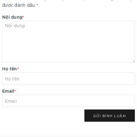
được đánh dấu
*
Nội dung
*
Họ tên
*
Email
*
GỬI BÌNH LUẬN