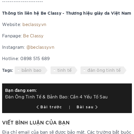
----------------------
Thông tin liên hệ Be Classy - Thương hiệu giày da Việt Nam
Website:
beclassy.vn
Fanpage:
Be Classy
Instagram:
@beclassy.vn
Hotline: 0898 515 689
Tags:
bảnh bao
tinh tế
đàn ông tinh tế
Bạn đang xem:
Đàn Ông Tinh Tế & Bảnh Bao: Cần 4 Yếu Tố Sau
Bài trước
Bài sau
VIẾT BÌNH LUẬN CỦA BẠN
Địa chỉ email của bạn sẽ được bảo mật. Các trường bắt buộc