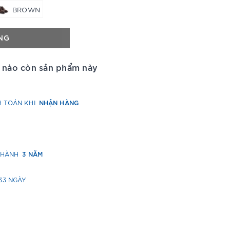
BROWN
NG
 nào còn sản phẩm này
NHẬN HÀNG
H TOÁN KHI
3 NĂM
O HÀNH
33 NGÀY