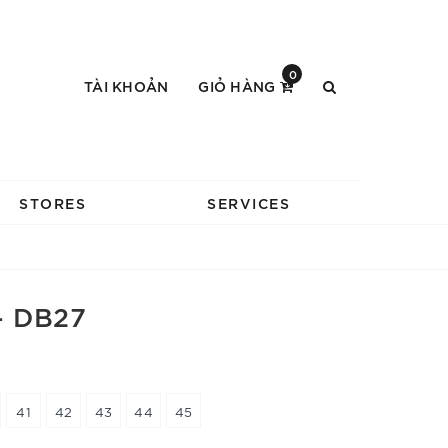
0
TÀI KHOẢN
GIỎ HÀNG
STORES
SERVICES
- DB27
41
42
43
44
45