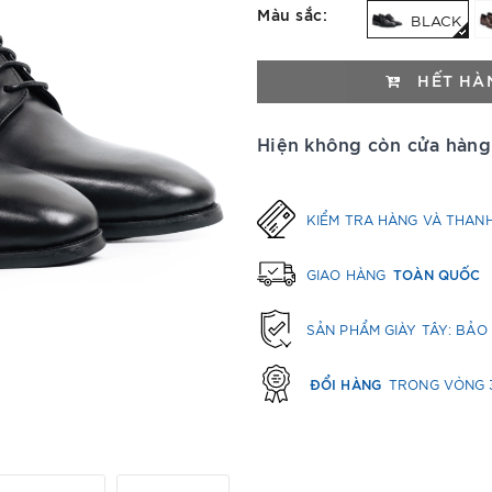
Màu sắc:
BLACK
HẾT HÀ
Hiện không còn cửa hàng
KIỂM TRA HÀNG VÀ THAN
TOÀN QUỐC
GIAO HÀNG
SẢN PHẨM GIÀY TÂY: BẢ
ĐỔI HÀNG
TRONG VÒNG 