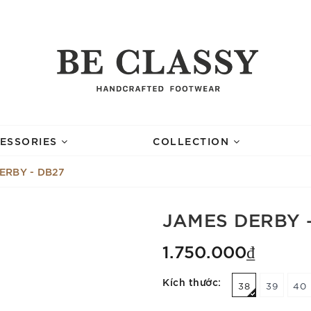
ESSORIES
COLLECTION
ERBY - DB27
JAMES DERBY 
1.750.000₫
Kích thước:
38
39
40