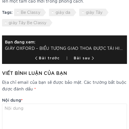
lên một tầm cao mới trong phong cách.
Tags:
Be Classy
giày da
giày Tây
giày Tây Be Classy
Bạn đang xem:
GIÀY OXFORD – BIỂU TƯỢNG GIAO THOA ĐƯỢC TÁI HIỆN VỚI THE NEWGEN OXFORD
Bài trước
Bài sau
VIẾT BÌNH LUẬN CỦA BẠN
Địa chỉ email của bạn sẽ được bảo mật. Các trường bắt buộc
được đánh dấu
*
Nội dung
*