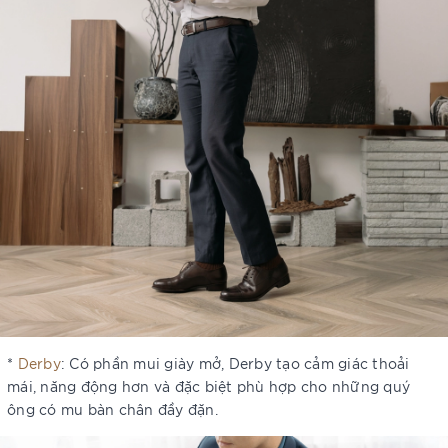
*
Derby
: Có phần mui giày mở, Derby tạo cảm giác thoải
mái, năng động hơn và đặc biệt phù hợp cho những quý
ông có mu bàn chân đầy đặn.