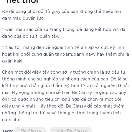
Để dễ dàng phối đồ, tủ giày của bạn không thể thiếu hai
gam màu quyền lực:
* Đen: màu sắc của sự trang trọng, dễ dàng kết hợp với đa
dạng của bộ suit, quần tây.
* Nâu tối: mang đến vẻ ngoài tinh tế, ấm áp và cực kỳ linh
hoạt khi phối cùng quần tây xám, xanh navy hay thậm chí là
quần kaki.
Chọn một đôi giày tây công sở lý tưởng chính là sự đầu tư
thông minh cho sự nghiệp và phong cách của bạn. Đó là sự
kết hợp hoàn hảo giữa thẩm mỹ tinh tế và trải nghiệm thoải
mái. Hy vọng những chia sẻ trên Be Classy sẽ giúp các quý
ông có được những tiêu chí phù hợp để chọn ra một đôi
giày ưng ý nhất. Hãy theo dõi Be Classy để cập nhật thêm
những thông tin thú vị về thới giới thời trang thanh lịch
nam nhé!
Tags:
Be Classy
giày Be Classy