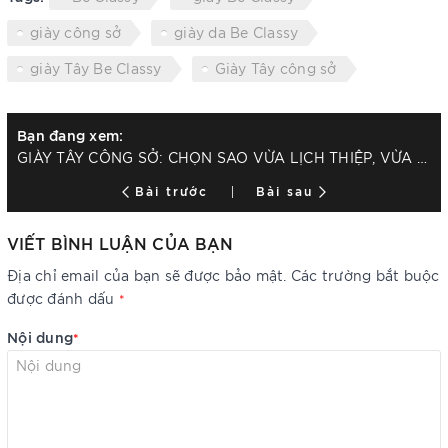
giày công sở
giày da Be Classy
giày Tây Be Classy
Giày Tây công sở
Bạn đang xem:
GIÀY TÂY CÔNG SỞ: CHỌN SAO VỪA LỊCH THIỆP, VỪA THOẢI MÁI?
Bài trước
Bài sau
VIẾT BÌNH LUẬN CỦA BẠN
Địa chỉ email của bạn sẽ được bảo mật. Các trường bắt buộc
được đánh dấu
*
Nội dung
*