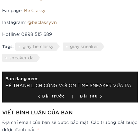
Fanpage:
Be Classy
Instagram:
@beclassy.vn
Hotline: 0898 515 689
Tags:
giày be classy
giày sneaker
sneaker da
Bạn đang xem:
HÈ THANH LỊCH CÙNG VỚI ON TIME SNEAKER VỪA RA MẮT
Bài trước
Bài sau
VIẾT BÌNH LUẬN CỦA BẠN
Địa chỉ email của bạn sẽ được bảo mật. Các trường bắt buộc
được đánh dấu
*