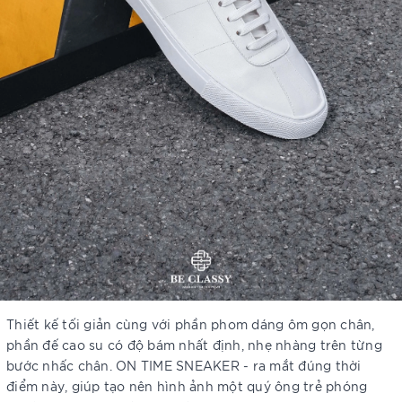
Thiết kế tối giản cùng với phần phom dáng ôm gọn chân,
phần đế cao su có độ bám nhất định, nhẹ nhàng trên từng
bước nhấc chân. ON TIME SNEAKER - ra mắt đúng thời
điểm này, giúp tạo nên hình ảnh một quý ông trẻ phóng