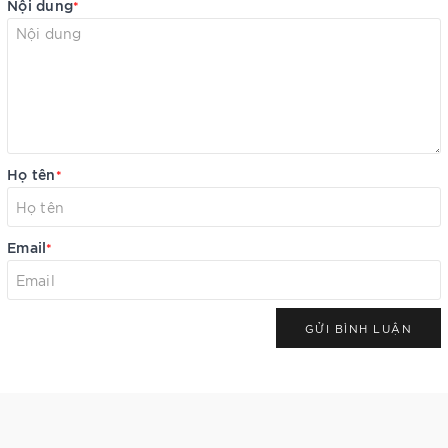
Nội dung
*
Họ tên
*
Email
*
GỬI BÌNH LUẬN