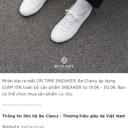
Nhân dịp ra mắt ON TIME SNEAKER, Be Classy áp dụng
GIẢM 15% toàn bộ sản phẩm SNEAKER từ 19.06 - 30.06. Bạn
có thể chọn mua sản phẩm
tại đây
.
----------------------
Thông tin liên hệ Be Classy - Thương hiệu giày da Việt Nam
Website:
beclassy.vn