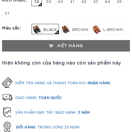
38
39
40
41
42
43
44
45
37
Màu sắc:
BLACK
BROWN
L-BROWN
HẾT HÀNG
Hiện không còn cửa hàng nào còn sản phẩm này
NHẬN HÀNG
KIỂM TRA HÀNG VÀ THANH TOÁN KHI
TOÀN QUỐC
GIAO HÀNG
3 NĂM
SẢN PHẨM GIÀY TÂY: BẢO HÀNH
ĐỔI HÀNG
TRONG VÒNG 33 NGÀY