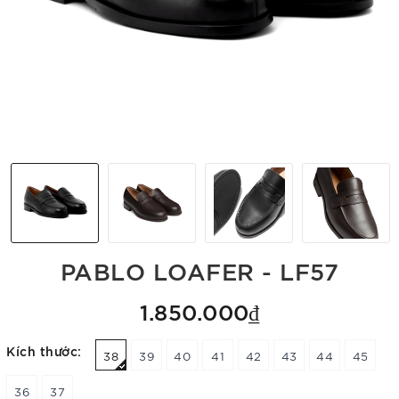
PABLO LOAFER - LF57
1.850.000₫
Kích thước:
38
39
40
41
42
43
44
45
36
37