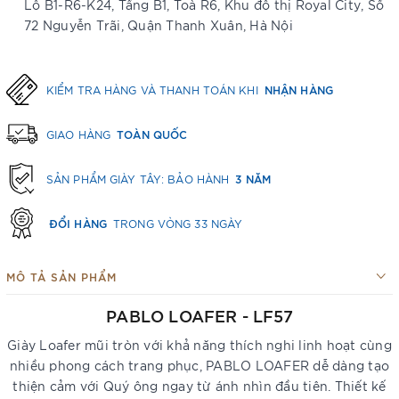
Lô B1-R6-K24, Tầng B1, Toà R6, Khu đô thị Royal City, Số
72 Nguyễn Trãi, Quận Thanh Xuân, Hà Nội
NHẬN HÀNG
KIỂM TRA HÀNG VÀ THANH TOÁN KHI
TOÀN QUỐC
GIAO HÀNG
3 NĂM
SẢN PHẨM GIÀY TÂY: BẢO HÀNH
ĐỔI HÀNG
TRONG VÒNG 33 NGÀY
MÔ TẢ SẢN PHẨM
PABLO LOAFER - LF57
Giày Loafer mũi tròn với khả năng thích nghi linh hoạt cùng
nhiều phong cách trang phục, PABLO LOAFER dễ dàng tạo
thiện cảm với Quý ông ngay từ ánh nhìn đầu tiên. Thiết kế