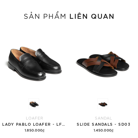
LIÊN QUAN
SẢN PHẨM
LOAFER
SANDAL
LADY PABLO LOAFER - LFN57
SLIDE SANDALS - SD03
1.850.000₫
1.450.000₫