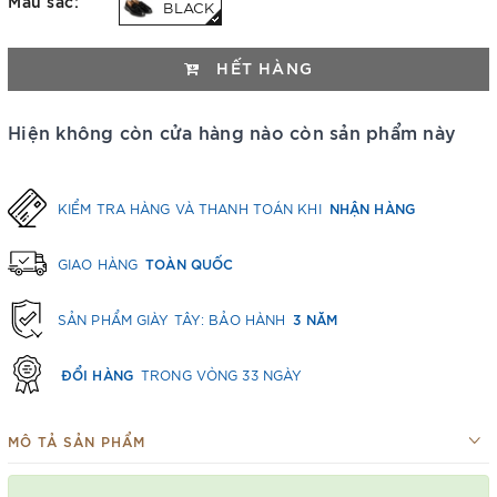
Màu sắc:
BLACK
HẾT HÀNG
Hiện không còn cửa hàng nào còn sản phẩm này
NHẬN HÀNG
KIỂM TRA HÀNG VÀ THANH TOÁN KHI
TOÀN QUỐC
GIAO HÀNG
3 NĂM
SẢN PHẨM GIÀY TÂY: BẢO HÀNH
ĐỔI HÀNG
TRONG VÒNG 33 NGÀY
MÔ TẢ SẢN PHẨM