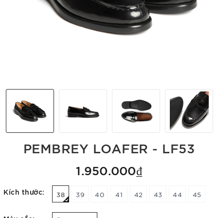
PEMBREY LOAFER - LF53
1.950.000₫
Kích thước:
38
39
40
41
42
43
44
45