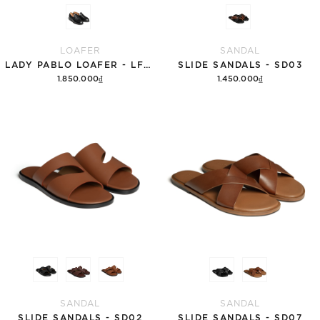
LOAFER
SANDAL
LADY PABLO LOAFER - LFN57
SLIDE SANDALS - SD03
1.850.000₫
1.450.000₫
Tùy chọn
Tùy chọn
SANDAL
SANDAL
SLIDE SANDALS - SD02
SLIDE SANDALS - SD07