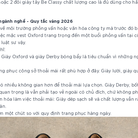
 hoặc 2 đôi giày tây Be Classy chất lượng cao là đủ dùng cho 
 ngành nghề - Quy tắc vàng 2026
ĩ về môi trường phỏng vấn hoặc văn hóa công ty mà trước đó b
ệc mặc vest Oxford trang trọng đến một buổi phỏng vấn tại cô
luật sư vậy.
hĩ:
g. Giày Oxford và giày Derby bóng bẩy là tiêu chuẩn vì những 
ang phục công sở thoải mái rất phù hợp ở đây. Giày lười, giày
 có nhiều không gian hơn để thoải mái lựa chọn. Giày Derby, bố
quan trọng là vẫn phải tạo vẻ ngoài có chủ đích, chứ không ph
n hóa làm việc thoải mái: Giày dép sạch sẽ và chất lượng vẫn r
àn.
ơn một chút so với quy định trang phục hàng ngày.