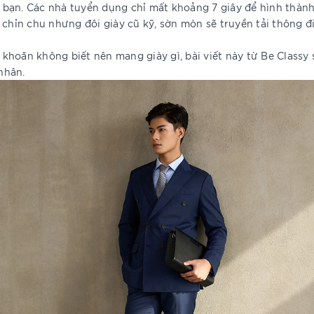
ủa bạn. Các nhà tuyển dụng chỉ mất khoảng 7 giây để hình thàn
 chỉn chu nhưng đôi giày cũ kỹ, sờn mòn sẽ truyền tải thông 
khoăn không biết nên mang giày gì, bài viết này từ Be Classy
nhân.