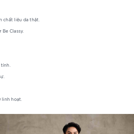
n chất liệu da thật.
 Be Classy.
 tính.
sự.
 linh hoạt.