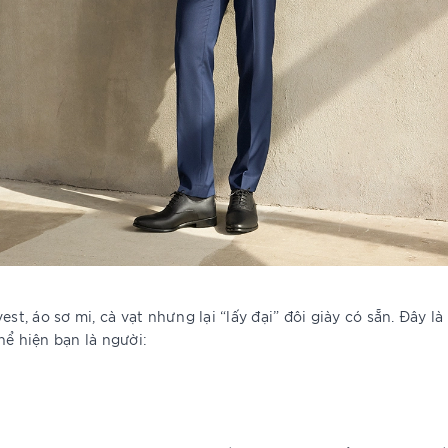
st, áo sơ mi, cà vạt nhưng lại “lấy đại” đôi giày có sẵn. Đây l
hể hiện bạn là người: