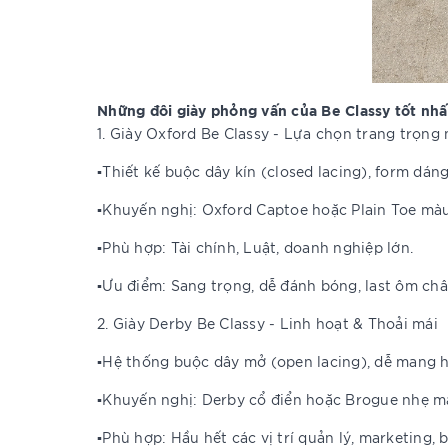
Những đôi giày phỏng vấn của Be Classy tốt nhấ
1. Giày Oxford Be Classy - Lựa chọn trang trọng 
▪️Thiết kế buộc dây kín (closed lacing), form dáng 
▪️Khuyến nghị: Oxford Captoe hoặc Plain Toe màu
▪️Phù hợp: Tài chính, Luật, doanh nghiệp lớn.
▪️Ưu điểm: Sang trọng, dễ đánh bóng, last ôm ch
2. Giày Derby Be Classy - Linh hoạt & Thoải mái
▪️Hệ thống buộc dây mở (open lacing), dễ mang 
▪️Khuyến nghị: Derby cổ điển hoặc Brogue nhẹ 
▪️Phù hợp: Hầu hết các vị trí quản lý, marketing, 