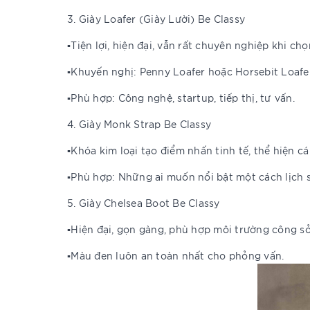
3. Giày Loafer (Giày Lười) Be Classy
▪️Tiện lợi, hiện đại, vẫn rất chuyên nghiệp khi chọ
▪️Khuyến nghị: Penny Loafer hoặc Horsebit Loafer
▪️Phù hợp: Công nghệ, startup, tiếp thị, tư vấn.
4. Giày Monk Strap Be Classy
▪️Khóa kim loại tạo điểm nhấn tinh tế, thể hiện cá
▪️Phù hợp: Những ai muốn nổi bật một cách lịch 
5. Giày Chelsea Boot Be Classy
▪️Hiện đại, gọn gàng, phù hợp môi trường công sở
▪️Màu đen luôn an toàn nhất cho phỏng vấn.