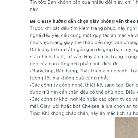
Tin tốt: Bạn không cần quá nhiều đôi giày, chỉ 1
này.
Be Classy hướng dẫn chọn giày phỏng vấn theo
Trước khi bắt đầu tìm kiếm trang phục, hãy ngh
nghề đều yêu cầu cùng một quy tắc ăn mặc và vi
như việc mang giày thể thao đến một văn phòng 
Dưới đây là tóm tắt ngắn gọn để giúp bạn suy ng
▪️Tài chính, Luật, Tư vấn: Hãy ăn mặc trang trọn
dép của bạn cũng nên phản ánh điều đó.
▪️Marketing, Bán hàng, Phát triển kinh doanh: Tr
tượng tốt mà không quá cứng nhắc.
▪️Các công ty công nghệ, thiết kế, sáng tạo: Bạn
được giữ gìn cẩn thận đều có thể phù hợp. Điều 
▪️Các công ty khởi nghiệp hoặc các công ty có vă
mái. Giày lười hoặc bốt Chelsea là lựa chọn an to
Tips: Khi không chắc chắn, hãy ăn mặc lịch sự h