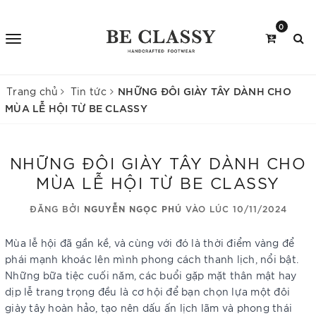
0
NHỮNG ĐÔI GIÀY TÂY DÀNH CHO
Trang chủ
Tin tức
MÙA LỄ HỘI TỪ BE CLASSY
NHỮNG ĐÔI GIÀY TÂY DÀNH CHO
MÙA LỄ HỘI TỪ BE CLASSY
ĐĂNG BỞI
NGUYỄN NGỌC PHÚ
VÀO LÚC 10/11/2024
Mùa lễ hội đã gần kề, và cùng với đó là thời điểm vàng để
phái mạnh khoác lên mình phong cách thanh lịch, nổi bật.
Những bữa tiệc cuối năm, các buổi gặp mặt thân mật hay
dịp lễ trang trọng đều là cơ hội để bạn chọn lựa một đôi
giày tây hoàn hảo, tạo nên dấu ấn lịch lãm và phong thái