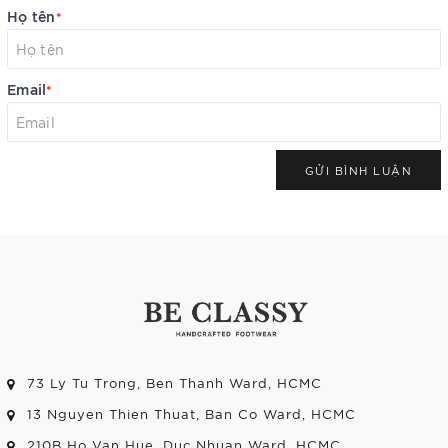
Họ tên
*
Email
*
GỬI BÌNH LUẬN
73 Ly Tu Trong, Ben Thanh Ward, HCMC
13 Nguyen Thien Thuat, Ban Co Ward, HCMC
210B Ho Van Hue, Duc Nhuan Ward, HCMC