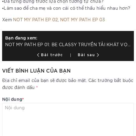
▪️Đã từng đứng trước lựa chọn tương tự chưa?
▪️Làm sao để cha mẹ và con cái có thể thấu hiểu nhau hơn?
Xem
NOT MY PATH EP 02
,
NOT MY PATH EP 03
Bạn đang xem:
NOT MY PATH EP 01: BE CLASSY TRUYỀN TẢI KHÁT VỌNG ĐƯỢC LỰA CHỌN CON ĐƯỜNG RIÊNG
Bài trước
Bài sau
VIẾT BÌNH LUẬN CỦA BẠN
Địa chỉ email của bạn sẽ được bảo mật. Các trường bắt buộc
được đánh dấu
*
Nội dung
*