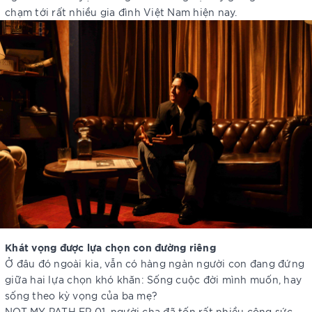
chạm tới rất nhiều gia đình Việt Nam hiện nay.
Khát vọng được lựa chọn con đường riêng
Ở đâu đó ngoài kia, vẫn có hàng ngàn người con đang đứng
giữa hai lựa chọn khó khăn: Sống cuộc đời mình muốn, hay
sống theo kỳ vọng của ba mẹ?
NOT MY PATH EP 01, người cha đã tốn rất nhiều công sức