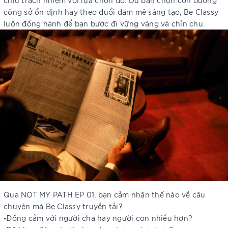
công sở ổn định hay theo đuổi đam mê sáng tạo, Be Classy
luôn đồng hành để bạn bước đi vững vàng và chỉn chu.
Qua NOT MY PATH EP 01, bạn cảm nhận thế nào về câu
chuyện mà Be Classy truyền tải?
▪️Đồng cảm với người cha hay người con nhiều hơn?