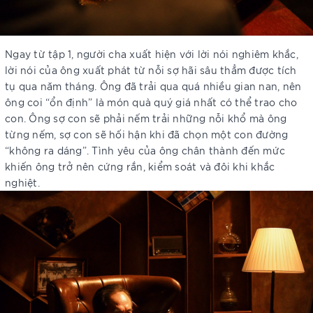
Ngay từ tập 1, người cha xuất hiện với lời nói nghiêm khắc,
lời nói của ông xuất phát từ nỗi sợ hãi sâu thẳm được tích
tụ qua năm tháng. Ông đã trải qua quá nhiều gian nan, nên
ông coi “ổn định” là món quà quý giá nhất có thể trao cho
con. Ông sợ con sẽ phải nếm trải những nỗi khổ mà ông
từng nếm, sợ con sẽ hối hận khi đã chọn một con đường
“không ra dáng”. Tình yêu của ông chân thành đến mức
khiến ông trở nên cứng rắn, kiểm soát và đôi khi khắc
nghiệt.