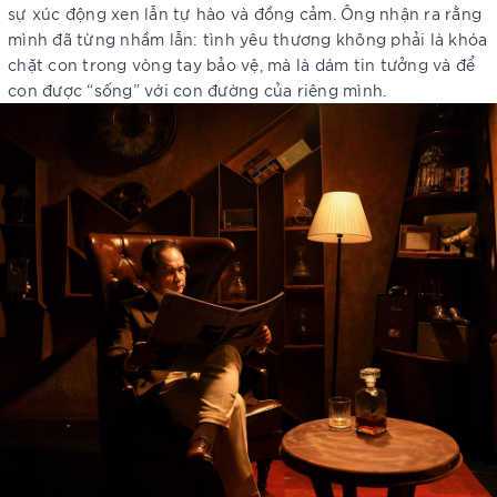
sự xúc động xen lẫn tự hào và đồng cảm. Ông nhận ra rằng
mình đã từng nhầm lẫn: tình yêu thương không phải là khóa
chặt con trong vòng tay bảo vệ, mà là dám tin tưởng và để
con được “sống” với con đường của riêng mình.