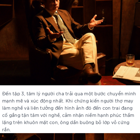
Đến tập 3, tâm lý người cha trải qua một bước chuyển mình
mạnh mẽ và xúc động nhất. Khi chứng kiến người thợ may
làm nghề và liên tưởng đến hình ảnh đó đến con trai đang
cố gắng tận tâm với nghề, cảm nhận niềm hạnh phúc thầm
lặng trên khuôn mặt con, ông dần buông bỏ lớp vỏ cứng
rắn.