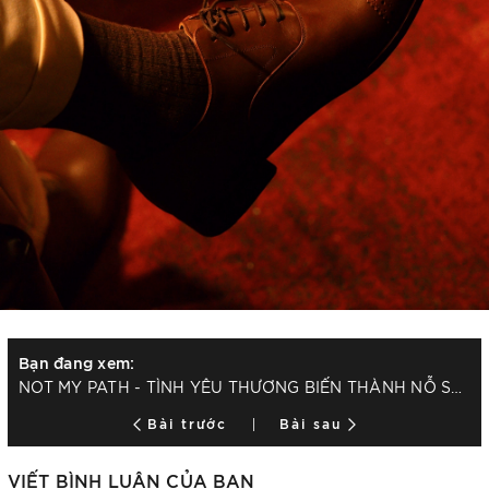
Bạn đang xem:
NOT MY PATH - TÌNH YÊU THƯƠNG BIẾN THÀNH NỖ SỢ HÃI VÀ XIỀNG XÍCH
Bài trước
Bài sau
VIẾT BÌNH LUẬN CỦA BẠN