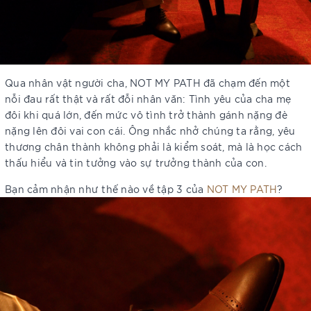
Qua nhân vật người cha, NOT MY PATH đã chạm đến một
nỗi đau rất thật và rất đỗi nhân văn: Tình yêu của cha mẹ
đôi khi quá lớn, đến mức vô tình trở thành gánh nặng đè
nặng lên đôi vai con cái. Ông nhắc nhở chúng ta rằng, yêu
thương chân thành không phải là kiểm soát, mà là học cách
thấu hiểu và tin tưởng vào sự trưởng thành của con.
Bạn cảm nhận như thế nào về tập 3 của
NOT MY PATH
?