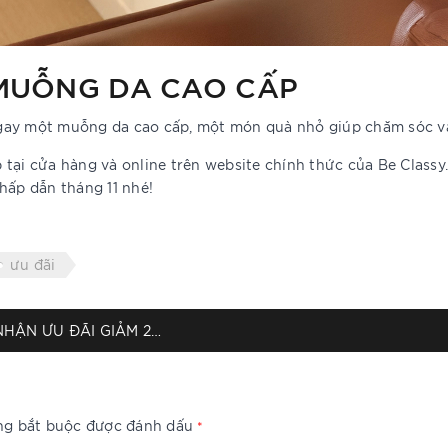
 MUỖNG DA CAO CẤP
gay một muỗng da cao cấp, một món quà nhỏ giúp chăm sóc và
tại cửa hàng và online trên website chính thức của Be Classy
hấp dẫn tháng 11 nhé!
ưu đãi
NOVEMBER SPECIAL OFFER – NHẬN ƯU ĐÃI GIẢM 20% PHỤ KIỆN TỪ BE CLASSY
ờng bắt buộc được đánh dấu
*