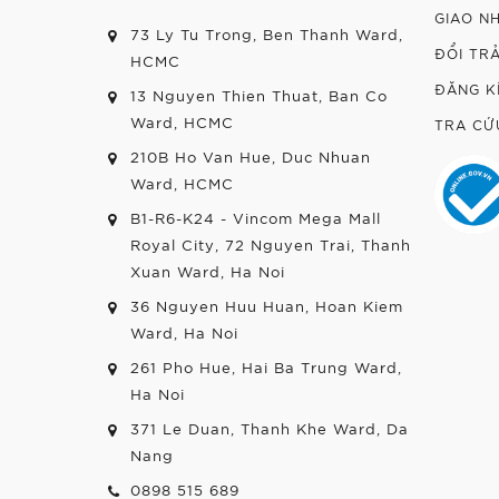
GIAO N
73 Ly Tu Trong, Ben Thanh Ward,
ĐỔI TR
HCMC
ĐĂNG K
13 Nguyen Thien Thuat, Ban Co
Ward, HCMC
TRA CỨ
210B Ho Van Hue, Duc Nhuan
Ward, HCMC
B1-R6-K24 - Vincom Mega Mall
Royal City, 72 Nguyen Trai, Thanh
Xuan Ward, Ha Noi
36 Nguyen Huu Huan, Hoan Kiem
Ward, Ha Noi
261 Pho Hue, Hai Ba Trung Ward,
Ha Noi
371 Le Duan, Thanh Khe Ward, Da
Nang
0898 515 689