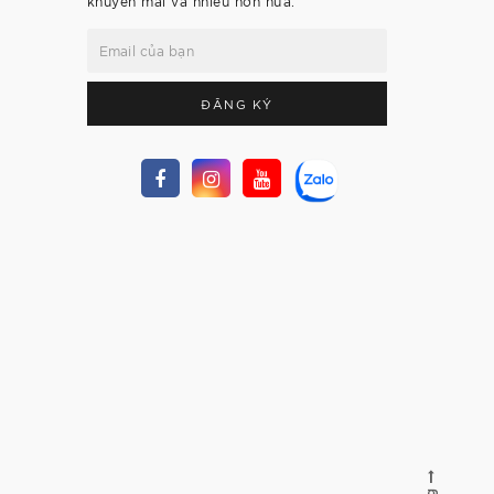
khuyến mãi và nhiều hơn nữa.
ĐĂNG KÝ