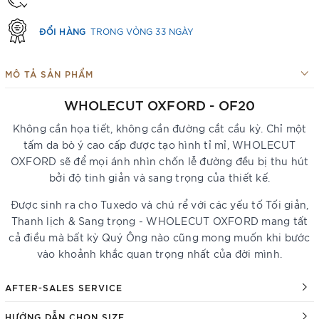
ĐỔI HÀNG
TRONG VÒNG 33 NGÀY
MÔ TẢ SẢN PHẨM
WHOLECUT OXFORD - OF20
Không cần họa tiết, không cần đường cắt cầu kỳ. Chỉ một
tấm da bò ý cao cấp được tạo hình tỉ mỉ, WHOLECUT
OXFORD sẽ để mọi ánh nhìn chốn lễ đường đều bị thu hút
bởi độ tinh giản và sang trọng của thiết kế.
Được sinh ra cho Tuxedo và chú rể với các yếu tố Tối giản,
Thanh lịch & Sang trọng - WHOLECUT OXFORD mang tất
cả điều mà bất kỳ Quý Ông nào cũng mong muốn khi bước
vào khoảnh khắc quan trọng nhất của đời mình.
AFTER-SALES SERVICE
HƯỚNG DẪN CHỌN SIZE