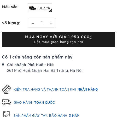
Màu sắc:
BLACK
–
+
Số lượng:
MUA NGAY VỚI GIÁ
1.950.000₫
Đặt mua giao hàng tận nơi
Có 1 cửa hàng còn sản phẩm này
Chi nhánh Phố Huế - HN:
261 Phố Huế, Quận Hai Bà Trưng, Hà Nội
NHẬN HÀNG
KIỂM TRA HÀNG VÀ THANH TOÁN KHI
TOÀN QUỐC
GIAO HÀNG
3 NĂM
SẢN PHẨM GIÀY TÂY: BẢO HÀNH