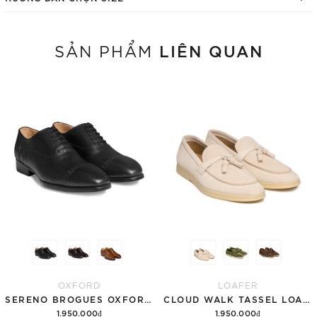
LIÊN QUAN
SẢN PHẨM
OXFORD
LOAFER
SERENO BROGUES OXFORD - OF37
CLOUD WALK TASSEL LOAFER - PF009
1.950.000₫
1.950.000₫