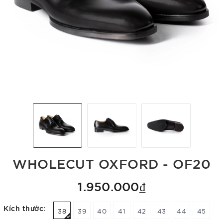
WHOLECUT OXFORD - OF20
1.950.000₫
Kích thước:
38
39
40
41
42
43
44
45