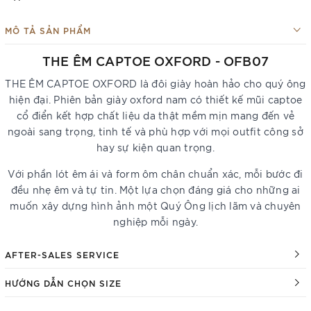
MÔ TẢ SẢN PHẨM
THE ÊM CAPTOE OXFORD - OFB07
THE ÊM CAPTOE OXFORD là đôi giày hoàn hảo cho quý ông
hiện đại. Phiên bản giày oxford nam có thiết kế mũi captoe
cổ điển kết hợp chất liệu da thật mềm mịn mang đến vẻ
ngoài sang trọng, tinh tế và phù hợp với mọi outfit công sở
hay sự kiện quan trọng.
Với phần lót êm ái và form ôm chân chuẩn xác, mỗi bước đi
đều nhẹ êm và tự tin. Một lựa chọn đáng giá cho những ai
muốn xây dựng hình ảnh một Quý Ông lịch lãm và chuyên
nghiệp mỗi ngày.
AFTER-SALES SERVICE
HƯỚNG DẪN CHỌN SIZE