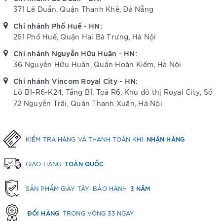
371 Lê Duẩn, Quận Thanh Khê, Đà Nẵng
Chi nhánh Phố Huế - HN:
261 Phố Huế, Quận Hai Bà Trưng, Hà Nội
Chi nhánh Nguyễn Hữu Huân - HN:
36 Nguyễn Hữu Huân, Quận Hoàn Kiếm, Hà Nội
Chi nhánh Vincom Royal City - HN:
Lô B1-R6-K24, Tầng B1, Toà R6, Khu đô thị Royal City, Số
72 Nguyễn Trãi, Quận Thanh Xuân, Hà Nội
NHẬN HÀNG
KIỂM TRA HÀNG VÀ THANH TOÁN KHI
TOÀN QUỐC
GIAO HÀNG
3 NĂM
SẢN PHẨM GIÀY TÂY: BẢO HÀNH
ĐỔI HÀNG
TRONG VÒNG 33 NGÀY