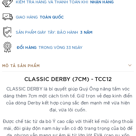
NHẬN HÀNG
KIỂM TRA HÀNG VÀ THANH TOÁN KHI
TOÀN QUỐC
GIAO HÀNG
3 NĂM
SẢN PHẨM GIÀY TÂY: BẢO HÀNH
ĐỔI HÀNG
TRONG VÒNG 33 NGÀY
MÔ TẢ SẢN PHẨM
CLASSIC DERBY (7CM) - TCC12
CLASSIC DERBY là bí quyết giúp Quý Ông nâng tầm vóc
dáng thêm 7cm một cách tinh tế. Giữ trọn vẻ đẹp kinh điển
của dòng Derby kết hợp cùng sắc đen mạnh mẽ vừa hiện
đại, vừa lôi cuốn.
Được chế tác từ da bò Ý cao cấp với thiết kế mũi rộng thoải
mái, đôi giày độn nam này vẫn có độ trang trọng của bộ đế
da, nhưng vẫn mang sự êm ái từ lớp lót EVA (cao su xốp