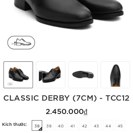
CLASSIC DERBY (7CM) - TCC12
2.450.000₫
Kích thước:
38
39
40
41
42
43
44
45