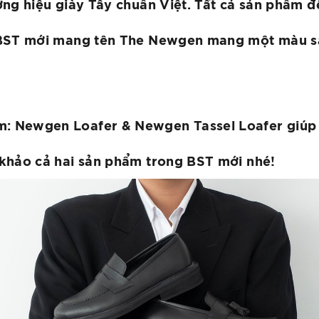
ng hiệu giày Tây chuẩn Việt. Tất cả sản phẩm đề
 BST mới mang tên The Newgen mang một màu sắ
 Newgen Loafer & Newgen Tassel Loafer giúp t
khảo cả hai sản phẩm trong BST mới nhé!