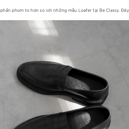
 phần phom to hơn so với những mẫu Loafer tại Be Classy. Đây