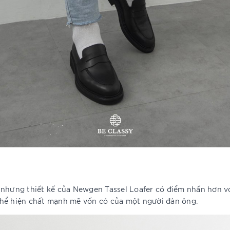
ưng thiết kế của Newgen Tassel Loafer có điểm nhấn hơn với
thể hiện chất mạnh mẽ vốn có của một người đàn ông.