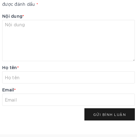
được đánh dấu
*
Nội dung
*
Họ tên
*
Email
*
GỬI BÌNH LUẬN