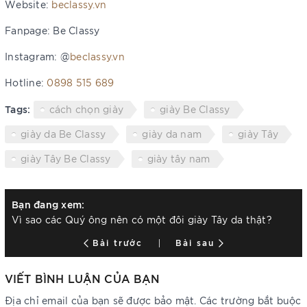
Website:
beclassy.vn
Fanpage: Be Classy
Instagram: @
beclassy.vn
Hotline:
0898 515 689
Tags:
cách chọn giày
giày Be Classy
giày da Be Classy
giày da nam
giày Tây
giày Tây Be Classy
giày tây nam
Bạn đang xem:
Vì sao các Quý ông nên có một đôi giày Tây da thật?
Bài trước
Bài sau
VIẾT BÌNH LUẬN CỦA BẠN
Địa chỉ email của bạn sẽ được bảo mật. Các trường bắt buộc