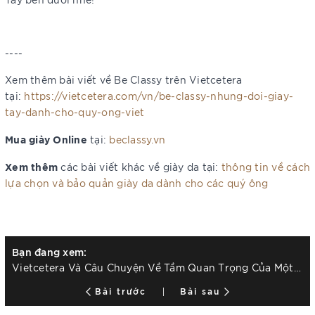
Vietcetera Be Classy
----
Xem thêm bài viết về Be Classy trên Vietcetera
tại:
https://vietcetera.com/vn/be-classy-nhung-doi-giay-
tay-danh-cho-quy-ong-viet
Mua giày Online
tại:
beclassy.vn
Xem thêm
các bài viết khác về giày da tại:
thông tin về cách
lựa chọn và bảo quản giày da dành cho các quý ông
Bạn đang xem:
Vietcetera Và Câu Chuyện Về Tầm Quan Trọng Của Một Đôi Giày Tây
Bài trước
Bài sau