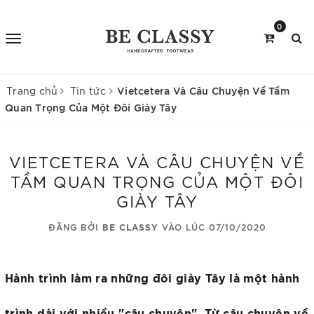
0
Vietcetera Và Câu Chuyện Về Tầm
Trang chủ
Tin tức
Quan Trọng Của Một Đôi Giày Tây
VIETCETERA VÀ CÂU CHUYỆN VỀ
TẦM QUAN TRỌNG CỦA MỘT ĐÔI
GIÀY TÂY
ĐĂNG BỞI
BE CLASSY
VÀO LÚC 07/10/2020
Hành trình làm ra những đôi giày Tây là một hành
trình dài với nhiều "câu chuyện". Từ câu chuyện về