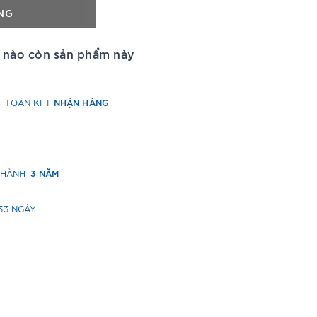
NG
 nào còn sản phẩm này
NHẬN HÀNG
H TOÁN KHI
3 NĂM
O HÀNH
33 NGÀY