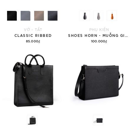
VỚ - TẤT
PHỤ KIỆN
CLASSIC RIBBED
SHOES HORN - MUỖNG GIÀY
85.000₫
100.000₫
Tùy chọn
Tùy chọn