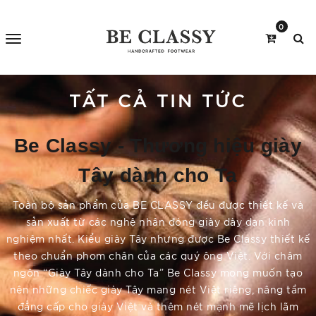
0
TẤT CẢ TIN TỨC
Be Classy - Thương hiệu giày
Tây dành cho Ta
Toàn bộ sản phẩm của BE CLASSY đều được thiết kế và
sản xuất từ các nghệ nhân đóng giày dày dạn kinh
nghiệm nhất. Kiểu giày Tây nhưng được Be Classy thiết kế
theo chuẩn phom chân của các quý ông Việt. Với châm
ngôn “Giày Tây dành cho Ta” Be Classy mong muốn tạo
nên những chiếc giày Tây mang nét Việt riêng, nâng tầm
đẳng cấp cho giày Việt và thêm nét mạnh mẽ lịch lãm