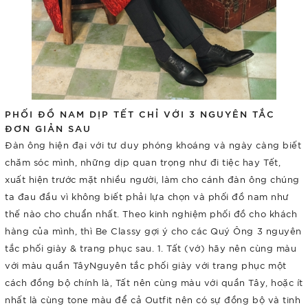
PHỐI ĐỒ NAM DỊP TẾT CHỈ VỚI 3 NGUYÊN TẮC
ĐƠN GIẢN SAU
Đàn ông hiện đại với tư duy phóng khoáng và ngày càng biết
chăm sóc mình, những dịp quan trọng như đi tiệc hay Tết,
xuất hiện trước mặt nhiều người, làm cho cánh đàn ông chúng
ta đau đầu vì không biết phải lựa chọn và phối đồ nam như
thế nào cho chuẩn nhất. Theo kinh nghiệm phối đồ cho khách
hàng của mình, thì Be Classy gợi ý cho các Quý Ông 3 nguyên
tắc phối giày & trang phục sau. 1. Tất (vớ) hãy nên cùng màu
với màu quần TâyNguyên tắc phối giày với trang phục một
cách đồng bộ chính là, Tất nên cùng màu với quần Tây, hoặc ít
nhất là cùng tone màu để cả Outfit nên có sự đồng bộ và tinh