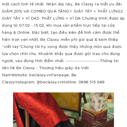
một cách tinh tế nhất. Nhân dịp này, Be Classy ra mắt ưu đãi
GIẢM 20% với COMBO QUÀ TẶNG:1. GIÀY TÂY + THẮT LƯNG2.
GIÀY TÂY + VÍ DA3. THẮT LƯNG + VÍ DA Chương trình được áp
dụng từ 07.02 - 15.02, khi mua sản phẩm trực tiếp tại cửa
hàng & Online. Đặc biệt, tạo điều kiện để tình cảm được thể
hiện trọn vẹn nhất, Be Classy miễn phí gói quà & kèm thiệp
"viết tay"Chúng tôi hy vọng được thấy những món quà được
lựa chọn chỉn chu. Khoảnh khắc quà được gửi trao cho đúng
người, vào đúng thời điểm nhất. ----------------------Thông tin
liên hệ Be Classy - Thương hiệu giày da Việt
NamWebsite: beclassy.vnFanpage: Be
ClassyInstagram: @beclassy.vnHotline: 0898 515 689