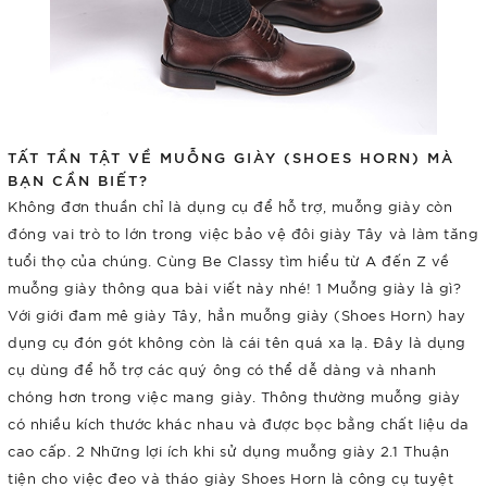
TẤT TẦN TẬT VỀ MUỖNG GIÀY (SHOES HORN) MÀ
BẠN CẦN BIẾT?
Không đơn thuần chỉ là dụng cụ để hỗ trợ, muỗng giày còn
đóng vai trò to lớn trong việc bảo vệ đôi giày Tây và làm tăng
tuổi thọ của chúng. Cùng Be Classy tìm hiểu từ A đến Z về
muỗng giày thông qua bài viết này nhé! 1 Muỗng giày là gì?
Với giới đam mê giày Tây, hẳn muỗng giày (Shoes Horn) hay
dụng cụ đón gót không còn là cái tên quá xa lạ. Đây là dụng
cụ dùng để hỗ trợ các quý ông có thể dễ dàng và nhanh
chóng hơn trong việc mang giày. Thông thường muỗng giày
có nhiều kích thước khác nhau và được bọc bằng chất liệu da
cao cấp. 2 Những lợi ích khi sử dụng muỗng giày 2.1 Thuận
tiện cho việc đeo và tháo giày Shoes Horn là công cụ tuyệt